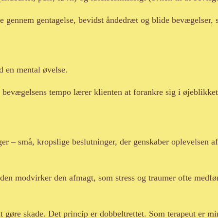
gennem gentagelse, bevidst åndedræt og blide bevægelser, s
nd en mental øvelse.
 bevægelsens tempo lærer klienten at forankre sig i øjeblikket
ger – små, kropslige beslutninger, der genskaber oplevelsen a
i den modvirker den afmagt, som stress og traumer ofte medfør
 gøre skade. Det princip er dobbeltrettet. Som terapeut er min