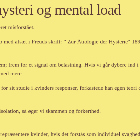
hysteri og mental load
ret misforstået.
eb med afsæt i Freuds skrift: ” Zur Ätiologie der Hysterie“ 1
em; frem for et signal om belastning. Hvis vi går dybere ind i 
 med mere.
r sit studie i kvinders responser, forkastede han egen teori o
isolation, så øger vi skammen og forkerthed.
epræsentere kvinder, hvis det forstås som individuel svaghed 