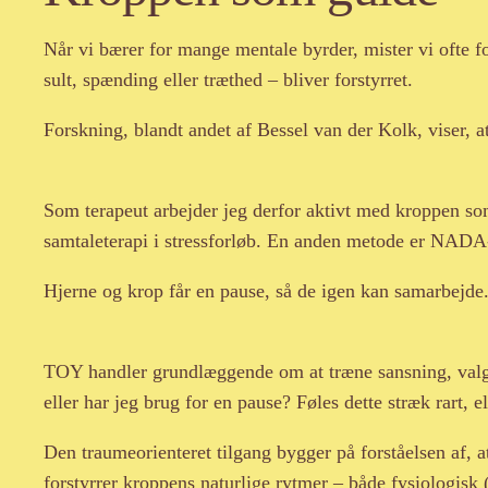
Når vi bærer for mange mentale byrder, mister vi ofte for
sult, spænding eller træthed – bliver forstyrret.
Forskning, blandt andet af Bessel van der Kolk, viser, 
Som terapeut arbejder jeg derfor aktivt med kroppen s
samtaleterapi i stressforløb. En anden metode er NADA
Hjerne og krop får en pause, så de igen kan samarbejde
TOY handler grundlæggende om at træne sansning, valg og
eller har jeg brug for en pause? Føles dette stræk rart, 
Den traumeorienteret tilgang bygger på forståelsen af, a
forstyrrer kroppens naturlige rytmer – både fysiologisk 