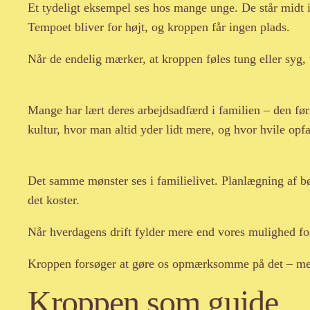
Et tydeligt eksempel ses hos mange unge. De står midt i e
Tempoet bliver for højt, og kroppen får ingen plads.
Når de endelig mærker, at kroppen føles tung eller syg, 
Mange har lært deres arbejdsadfærd i familien – den førs
kultur, hvor man altid yder lidt mere, og hvor hvile op
Det samme mønster ses i familielivet. Planlægning af bør
det koster.
Når hverdagens drift fylder mere end vores mulighed for 
Kroppen forsøger at gøre os opmærksomme på det – men st
Kroppen som guide