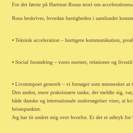
For det første på Hartmut Rosas teori om accelerations
Rosa beskriver, hvordan hastigheden i samfundet konstan
⦁ Teknisk acceleration – hurtigere kommunikation, prod
⦁ Social forandring – vores normer, relationer og livsst
⦁ Livstempoet generelt – vi forsøger som mennesker at n
Den anden, mere praksisnære tanke, der meldte sig, var, 
både danske og internationale undersøgelser viser, at kvin
bristepunktet.
Jeg har tit undret mig over hvorfor. Er det et udtryk for 