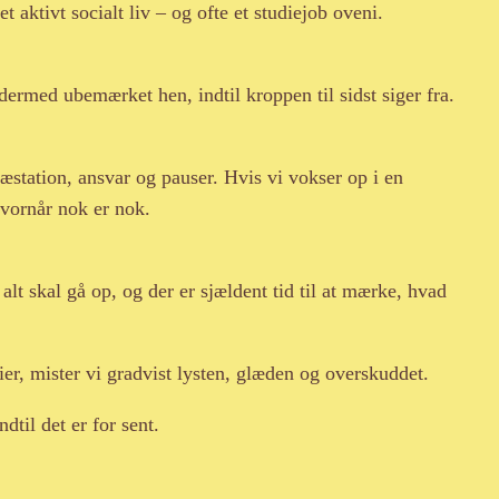
 aktivt socialt liv – og ofte et studiejob oveni.
dermed ubemærket hen, indtil kroppen til sidst siger fra.
ræstation, ansvar og pauser. Hvis vi vokser op i en
hvornår nok er nok.
lt skal gå op, og der er sjældent tid til at mærke, hvad
ier, mister vi gradvist lysten, glæden og overskuddet.
til det er for sent.