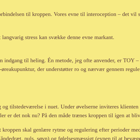
bindelsen til kroppen. Vores evne til interoception – det vil 
at langvarig stress kan svække denne evne markant.
om indgang til heling. Én metode, jeg ofte anvender, er TOY
-øreakupunktur, der understøtter ro og nærvær gennem regule
.
 tilstedeværelse i nuet. Under øvelserne inviteres klienten t
eller er det nok nu? På den måde trænes kroppen til igen at bli
t kroppen skal genlære rytme og regulering efter perioder med
(åndedræt, puls, søvn) og følelsesmæssigt (evnen til at bevæg