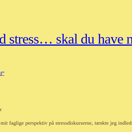
ed stress… skal du have
r
mit faglige perspektiv på stressdiskurserne, tænkte jeg indledn