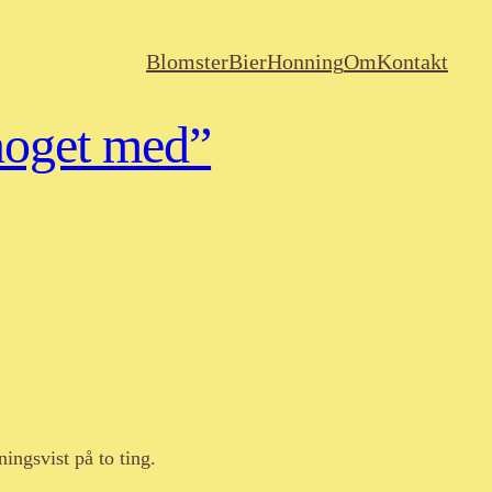
Blomster
Bier
Honning
Om
Kontakt
 noget med”
ingsvist på to ting.