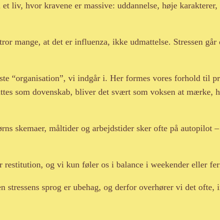
t liv, hvor kravene er massive: uddannelse, høje karakterer, et
tror mange, at det er influenza, ikke udmattelse. Stressen går 
te “organisation”, vi indgår i. Her formes vores forhold til p
fattes som dovenskab, bliver det svært som voksen at mærke, 
ns skemaer, måltider og arbejdstider sker ofte på autopilot – a
restitution, og vi kun føler os i balance i weekender eller fer
ressens sprog er ubehag, og derfor overhører vi det ofte, ind